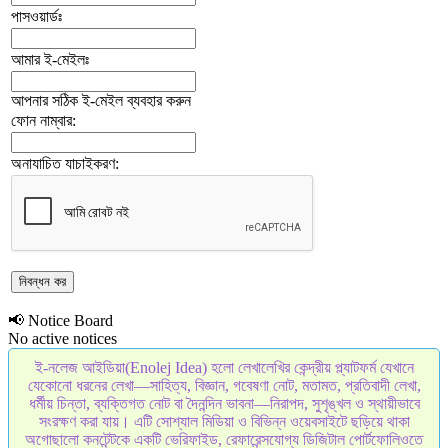
পাসওয়ার্ডঃ
আমার ই-মেইলঃ
আপনার সঠিক ই-মেইল ব্যবহার করুন
ফোন নাম্বার:
অনাযাচিত যাচাইকরণ:
📢 Notice Board
No active notices
ই-নলেজ আইডিয়া(Enolej Idea) হলো লেখালেখির কেন্দ্রীয় প্ল্যাটফর্ম যেখানে
যেকোনো ধরনের লেখা—সাহিত্য, বিজ্ঞান, গবেষণা নোট, মতামত, প্রতিবাদী লেখা,
ধর্মীয় চিন্তা, ব্যক্তিগত নোট বা দৈনন্দিন ভাবনা—নিরাপদ, সুশৃঙ্খল ও স্থায়ীভাবে
সংরক্ষণ করা যায়। এটি সোশ্যাল মিডিয়া ও বিভিন্ন ওয়েবসাইটে ছড়িয়ে থাকা
অগোছালো কনটেন্টকে একটি ভেরিফাইড, রেফারেন্সযোগ্য ডিজিটাল পোর্টফোলিওতে