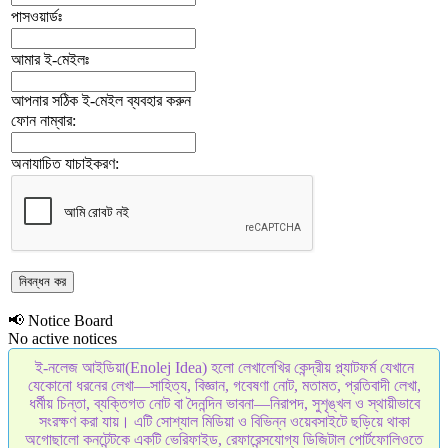
পাসওয়ার্ডঃ
আমার ই-মেইলঃ
আপনার সঠিক ই-মেইল ব্যবহার করুন
ফোন নাম্বার:
অনাযাচিত যাচাইকরণ:
📢 Notice Board
No active notices
ই-নলেজ আইডিয়া(Enolej Idea) হলো লেখালেখির কেন্দ্রীয় প্ল্যাটফর্ম যেখানে
যেকোনো ধরনের লেখা—সাহিত্য, বিজ্ঞান, গবেষণা নোট, মতামত, প্রতিবাদী লেখা,
ধর্মীয় চিন্তা, ব্যক্তিগত নোট বা দৈনন্দিন ভাবনা—নিরাপদ, সুশৃঙ্খল ও স্থায়ীভাবে
সংরক্ষণ করা যায়। এটি সোশ্যাল মিডিয়া ও বিভিন্ন ওয়েবসাইটে ছড়িয়ে থাকা
অগোছালো কনটেন্টকে একটি ভেরিফাইড, রেফারেন্সযোগ্য ডিজিটাল পোর্টফোলিওতে