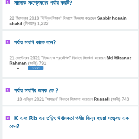
সালোক সংশ্লেষণের পর্যায় কয়টি?
1
22 ডিসেম্বর 2019
"
উদ্ভিদবিজ্ঞান
" বিভাগে
জিজ্ঞাসা
করেছেন
Sabbir hosain
shakil
(বিশারদ)
1,222
পর্যায় সারনি কাকে বলে?
1
21 সেপ্টেম্বর 2021
"
বিজ্ঞান ও প্রকৌশল
" বিভাগে
জিজ্ঞাসা
করেছেন
Md Mizanur
Rahman
(জ্ঞানী)
791
গবেষণা
পর্যায় সারণির জনক কে ?
1
10 এপ্রিল 2021
"
সাধারণ
" বিভাগে
জিজ্ঞাসা
করেছেন
Russell
(জ্ঞানী)
743
K এবং Rb এর তড়িৎ ঋণাত্মকতা পর্যায় ভিন্ন হওয়া সত্ত্বেও এক
0
কেন?