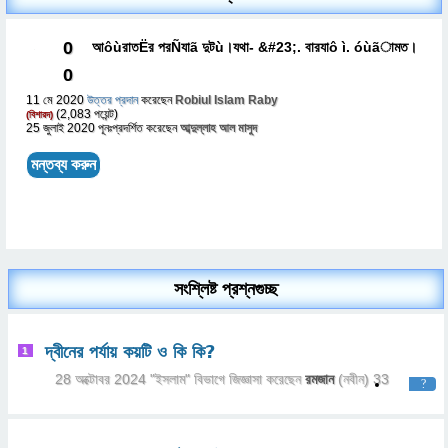
0
আôùরাতËর পরÑযাã দুটù।যথা- &#23;. বারযাô ì. óùãামত।
0
11 মে 2020
উত্তর প্রদান
করেছেন
Robiul Islam Raby
(
2,083
পয়েন্ট)
(বিশারদ)
25 জুলাই 2020
পূনঃপ্রদর্শিত
করেছেন
আব্দুল্লাহ আল মাসুদ
সংশ্লিষ্ট প্রশ্নগুচ্ছ
দ্বীনের পর্যায় কয়টি ও কি কি?
1
28 অক্টোবর 2024
"
ইসলাম
" বিভাগে
জিজ্ঞাসা
করেছেন
রমজান
(নবীন)
33
?