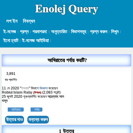
Enolej Query
লগ ইন
নিবন্ধন
ই-নলেজ
প্রশ্ন
গরমাগরম!
অনুত্তরিত
বিভাগসমূহ
প্রশ্ন করুন
লিখুন
ইনো চ্যাট
ই-নলেজ আইডিয়া
আখিরাতের পর্যায় কয়টি?
3,891
বার প্রদর্শিত
11 মে 2020
"
ইসলাম
" বিভাগে
জিজ্ঞাসা
করেছেন
Robiul Islam Raby
(
2,083
পয়েন্ট)
(বিশারদ)
25 জুলাই 2020
পূনঃপ্রদর্শিত
করেছেন
আব্দুল্লাহ আল
মাসুদ
আখিরাত
পর্যায়
1 উত্তর