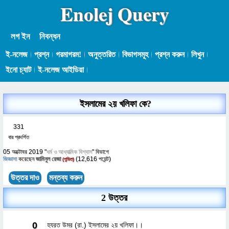
Enolej Query
লগ ইন
নিবন্ধন
ই-নলেজ
প্রশ্ন
গরমাগরম!
অনুত্তরিত
বিভাগসমূহ
প্রশ্ন করুন
লিখুন
ইনো চ্যাট
ই-নলেজ আইডিয়া
ইসলামের ২য় খলিফা কে?
331
বার প্রদর্শিত
05 অক্টোবর 2019
"
ধর্ম ও আধ্যাত্মিক বিশ্বাস
" বিভাগে
জিজ্ঞাসা
করেছেন
জামিনুল রেজা
(
12,616
পয়েন্ট)
(পন্ডিত)
2 উত্তর
0
হযরত উমর (রা.) ইসলামের ২য় খলিফা।।