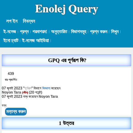
Enolej Query
লগ ইন
নিবন্ধন
ই-নলেজ
প্রশ্ন
গরমাগরম!
অনুত্তরিত
বিভাগসমূহ
প্রশ্ন করুন
লিখুন
ইনো চ্যাট
ই-নলেজ আইডিয়া
GPQ এর পূর্ণরূপ কি?
439
বার প্রদর্শিত
07 জুলাই 2023
"
পূর্ণরূপ
" বিভাগে
জিজ্ঞাসা
করেছেন
Noyon Tara
(
20
পয়েন্ট)
(নবীন)
07 জুলাই 2023
বন্ধ
করেছেন
Noyon Tara
বন্ধ
1 উত্তর