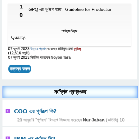
1
GPQ এর পূর্ণরূপ হচ্ছে, Guideline for Production
0
সর্বোত্তম উত্তর
Quality.
07 জুলাই 2023
উত্তর প্রদান
করেছেন
জামিনুল রেজা
(পন্ডিত)
(
12,616
পয়েন্ট)
07 জুলাই 2023
নির্বাচিত
করেছেন
Noyon Tara
সংশ্লিষ্ট প্রশ্নগুচ্ছ
COO এর পূর্ণরূপ কি?
1
20 জানুয়ারি
"
পূর্ণরূপ
" বিভাগে
জিজ্ঞাসা
করেছেন
Nur Jahan
(অতিথি)
10
IBM এর পূর্ণরূপ কি?
1