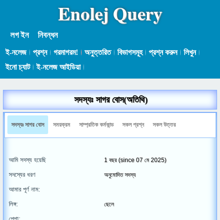
Enolej Query
লগ ইন
নিবন্ধন
ই-নলেজ
প্রশ্ন
গরমাগরম!
অনুত্তরিত
বিভাগসমূহ
প্রশ্ন করুন
লিখুন
ইনো চ্যাট
ই-নলেজ আইডিয়া
সদস্যঃ সাগর বোস(অতিথি)
সদস্যঃ সাগর বোস
সময়ক্রম
সাম্প্রতিক কর্মকান্ড
সকল প্রশ্ন
সকল উত্তর
আমি সদস্য হয়েছি
1 বছর (since 07 মে 2025)
সদস্যের ধরণ
অনুমোদিত সদস্য
আমার পূর্ণ নাম:
লিঙ্গ:
ছেলে
পেশা: