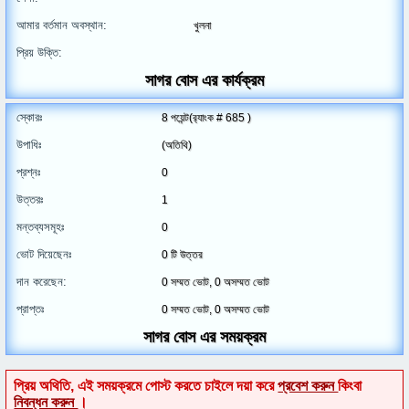
আমার বর্তমান অবস্থান:
খুলনা
প্রিয় উক্তি:
সাগর বোস এর কার্যক্রম
স্কোরঃ
8
পয়েন্ট(র‌্যাংক #
685
)
উপাধিঃ
(অতিথি)
প্রশ্নঃ
0
উত্তরঃ
1
মন্তব্যসমূহঃ
0
ভোট দিয়েছেনঃ
0
টি উত্তর
দান করেছেন:
0
সম্মত ভোট,
0
অসম্মত ভোট
প্রাপ্তঃ
0
সম্মত ভোট,
0
অসম্মত ভোট
সাগর বোস এর সময়ক্রম
প্রিয় অথিতি, এই সময়ক্রমে পোস্ট করতে চাইলে দয়া করে
প্রবেশ করুন
কিংবা
নিবন্ধন করুন
।