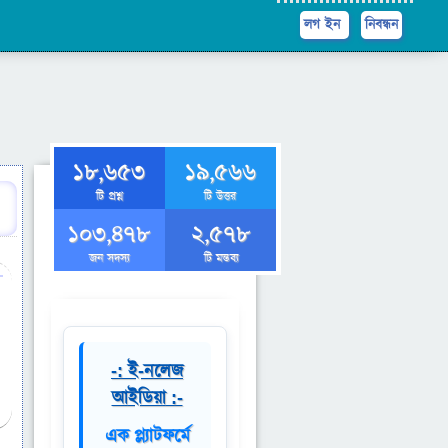
লগ ইন
নিবন্ধন
18,653
19,566
টি প্রশ্ন
টি উত্তর
103,478
2,578
জন সদস্য
টি মন্তব্য
-: ই-নলেজ
আইডিয়া :-
এক প্ল্যাটফর্মে