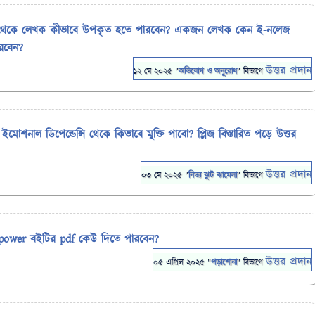
থেকে লেখক কীভাবে উপকৃত হতে পারবেন? একজন লেখক কেন ই-নলেজ
রবেন?
উত্তর প্রদান
12 মে 2025
"
অভিযোগ ও অনুরোধ
" বিভাগে
মোশনাল ডিপেন্ডেন্সি থেকে কিভাবে মুক্তি পাবো? প্লিজ বিস্তারিত পড়ে উত্তর
উত্তর প্রদান
03 মে 2025
"
নিত্য ঝুট ঝামেলা
" বিভাগে
power বইটির pdf কেউ দিতে পারবেন?
উত্তর প্রদান
05 এপ্রিল 2025
"
পড়াশোনা
" বিভাগে