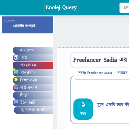
Enolej Query
person
!
প্রোফাইল আপডেট
ই-নলেজ
প্রশ্ন
Freelancer Sadia এর স
গরমাগরম!
অনুত্তরিত
সদস্যঃ Freelancer Sadia
সময়ক্রম
বিভাগসমূহ
প্রশ্ন করুন
লিখুন
ইনো চ্যাট
1
মুখে একনি হলে কী
ই-নলেজ আইডিয়া
উত্তর