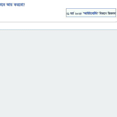
 কিভাবে আয় করবো?
21 মার্চ 2025
"
আউটসোর্সিং
" বিভাগে
জিজ্ঞাসা