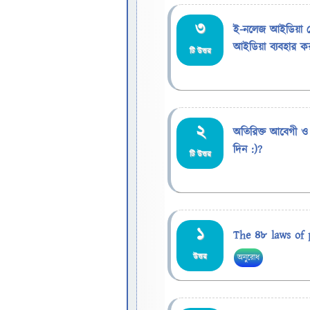
3
ই-নলেজ আইডিয়া 
আইডিয়া ব্যবহার ক
টি উত্তর
2
অতিরিক্ত আবেগী ও ই
দিন :)?
টি উত্তর
1
The 48 laws of 
উত্তর
অনুরোধ