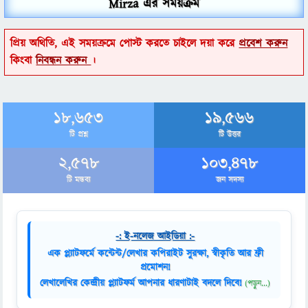
Mirza এর সময়ক্রম
প্রিয় অথিতি, এই সময়ক্রমে পোস্ট করতে চাইলে দয়া করে
প্রবেশ করুন
কিংবা
নিবন্ধন করুন
।
18,653
19,566
টি প্রশ্ন
টি উত্তর
2,578
103,478
টি মন্তব্য
জন সদস্য
-: ই-নলেজ আইডিয়া :-
এক প্ল্যাটফর্মে কন্টেন্ট/লেখার কপিরাইট সুরক্ষা, স্বীকৃতি আর ফ্রী
প্রমোশন!
লেখালেখির কেন্দ্রীয় প্ল্যাটফর্ম আপনার ধারণাটাই বদলে দিবে!
(পড়ুন...)