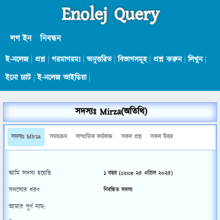
Enolej Query
লগ ইন
নিবন্ধন
ই-নলেজ
প্রশ্ন
গরমাগরম!
অনুত্তরিত
বিভাগসমূহ
প্রশ্ন করুন
লিখুন
ইনো চ্যাট
ই-নলেজ আইডিয়া
সদস্যঃ Mirza(অতিথি)
সদস্যঃ Mirza
সময়ক্রম
সাম্প্রতিক কর্মকান্ড
সকল প্রশ্ন
সকল উত্তর
আমি সদস্য হয়েছি
1 বছর (since 25 এপ্রিল 2025)
সদস্যের ধরণ
নিবন্ধিত সদস্য
আমার পূর্ণ নাম: