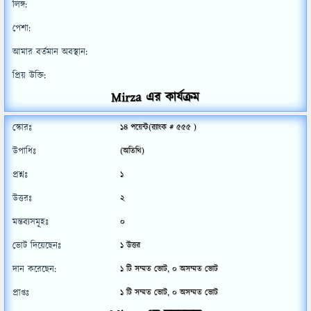
লিঙ্গ:
পেশা:
আমার বর্তমান অবস্থান:
প্রিয় উক্তি:
Mirza এর কার্যক্রম
স্কোরঃ
14
পয়েন্ট(র‌্যাংক #
555
)
উপাধিঃ
(অতিথি)
প্রশ্নঃ
1
উত্তরঃ
2
মন্তব্যসমূহঃ
0
ভোট দিয়েছেনঃ
1
উত্তর
দান করেছেন:
1
টি সম্মত ভোট,
0
অসম্মত ভোট
প্রাপ্তঃ
1
টি সম্মত ভোট,
0
অসম্মত ভোট