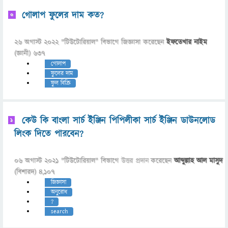
গোলাপ ফুলের দাম কত?
0
26 অগাস্ট 2022
"
টিউটোরিয়াল
" বিভাগে
জিজ্ঞাসা
করেছেন
ইফতেখার নাইম
(জ্ঞানী)
637
গোলাপ
ফুলের দাম
ফুল বিক্রি
কেউ কি বাংলা সার্চ ইঞ্জিন পিপিলীকা সার্চ ইঞ্জিন ডাউনলোড
1
লিংক দিতে পারবেন?
06 অগাস্ট 2021
"
টিউটোরিয়াল
" বিভাগে
উত্তর প্রদান
করেছেন
আব্দুল্লাহ আল মাসুদ
(বিশারদ)
4,107
জিজ্ঞাসা
অনুরোধ
?
search