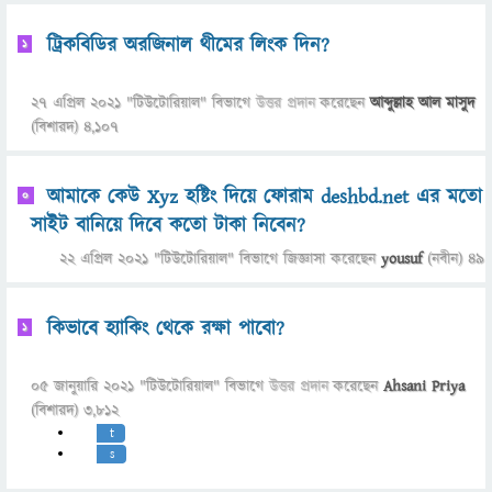
ট্রিকবিডির অরজিনাল থীমের লিংক দিন?
1
27 এপ্রিল 2021
"
টিউটোরিয়াল
" বিভাগে
উত্তর প্রদান
করেছেন
আব্দুল্লাহ আল মাসুদ
(বিশারদ)
4,107
আমাকে কেউ Xyz হষ্টিং দিয়ে ফোরাম deshbd.net এর মতো
0
সাইট বানিয়ে দিবে কতো টাকা নিবেন?
22 এপ্রিল 2021
"
টিউটোরিয়াল
" বিভাগে
জিজ্ঞাসা
করেছেন
yousuf
(নবীন)
49
কিভাবে হ্যাকিং থেকে রক্ষা পাবো?
1
05 জানুয়ারি 2021
"
টিউটোরিয়াল
" বিভাগে
উত্তর প্রদান
করেছেন
Ahsani Priya
(বিশারদ)
3,812
t
s