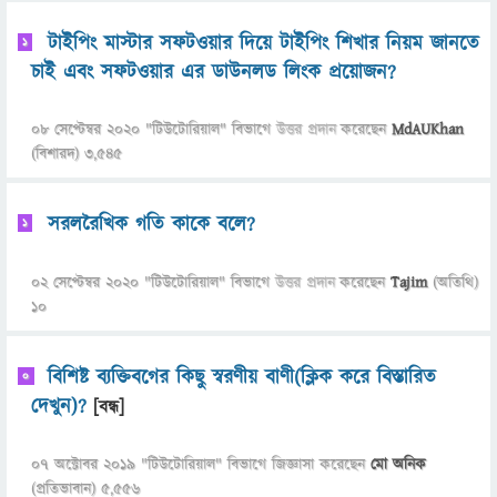
টাইপিং মাস্টার সফটওয়ার দিয়ে টাইপিং শিখার নিয়ম জানতে
1
চাই এবং সফটওয়ার এর ডাউনলড লিংক প্রয়োজন?
08 সেপ্টেম্বর 2020
"
টিউটোরিয়াল
" বিভাগে
উত্তর প্রদান
করেছেন
MdAUKhan
(বিশারদ)
3,545
সরলরৈখিক গতি কাকে বলে?
1
02 সেপ্টেম্বর 2020
"
টিউটোরিয়াল
" বিভাগে
উত্তর প্রদান
করেছেন
Tajim
(অতিথি)
10
বিশিষ্ট ব্যক্তিবগের কিছু স্বরণীয় বাণী(ক্লিক করে বিস্তারিত
0
দেখুন)?
[বন্ধ]
07 অক্টোবর 2019
"
টিউটোরিয়াল
" বিভাগে
জিজ্ঞাসা
করেছেন
মো অনিক
(প্রতিভাবান)
5,556