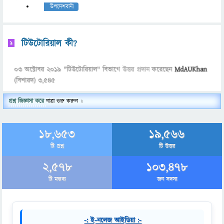
উপদেশবানী
টিউটোরিয়াল কী?
1
03 অক্টোবর 2019
"
টিউটোরিয়াল
" বিভাগে
উত্তর প্রদান
করেছেন
MdAUKhan
(বিশারদ)
3,545
প্রশ্ন জিজ্ঞাসা করে
যাত্রা শুরু করুন ।
18,653
19,566
টি প্রশ্ন
টি উত্তর
2,578
103,478
টি মন্তব্য
জন সদস্য
-: ই-নলেজ আইডিয়া :-