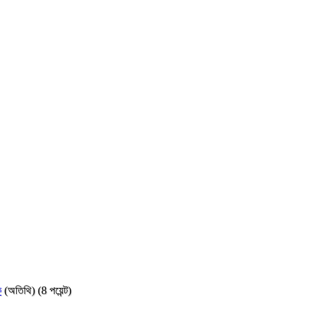
ক
(অতিথি)
(
8
পয়েন্ট)