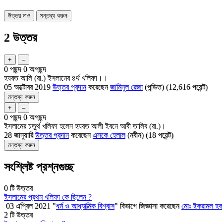
2 উত্তর
0
পছন্দ
0
অপছন্দ
হযরত আলি (রা.) ইসলামের ৪র্থ খলিফা।।
05 অক্টোবর 2019
উত্তর প্রদান
করেছেন
জামিনুল রেজা
(পন্ডিত)
(
12,616
পয়েন্ট)
0
পছন্দ
0
অপছন্দ
ইসলামের চতুর্থ খলিফা হলেন হযরত আলী ইবনে আবী তালিব (রা.)।
28 জানুয়ারি
উত্তর প্রদান
করেছেন
এসকে হেলাল
(নবীন)
(
18
পয়েন্ট)
সংশ্লিষ্ট প্রশ্নগুচ্ছ
0
টি উত্তর
ইসলামের প্রথম খলিফা কে ছিলেন ?
03 এপ্রিল 2021
"
ধর্ম ও আধ্যাত্মিক বিশ্বাস
" বিভাগে
জিজ্ঞাসা
করেছেন
মোঃ ইকরামল হ
2
টি উত্তর