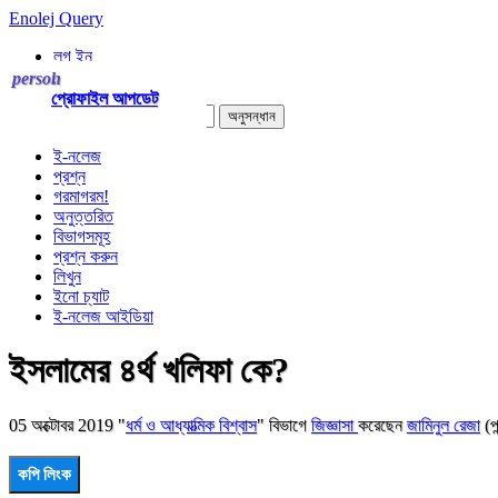
Enolej Query
লগ ইন
নিবন্ধন
person
!
প্রোফাইল আপডেট
ই-নলেজ
প্রশ্ন
গরমাগরম!
অনুত্তরিত
বিভাগসমূহ
প্রশ্ন করুন
লিখুন
ইনো চ্যাট
ই-নলেজ আইডিয়া
ইসলামের ৪র্থ খলিফা কে?
05 অক্টোবর 2019
"
ধর্ম ও আধ্যাত্মিক বিশ্বাস
" বিভাগে
জিজ্ঞাসা
করেছেন
জামিনুল রেজা
(প