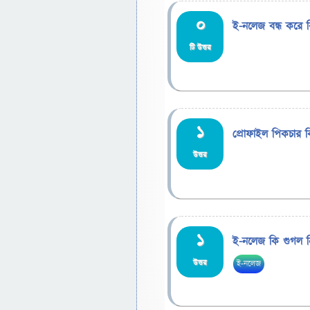
0
ই-নলেজ বন্ধ করে 
টি উত্তর
1
প্রোফাইল পিকচার ক
উত্তর
1
ই-নলেজ কি গুগল 
উত্তর
ই-নলেজ