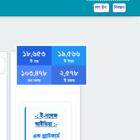
লগ ইন
নিবন্ধন
18,653
19,566
টি প্রশ্ন
টি উত্তর
103,478
2,578
জন সদস্য
টি মন্তব্য
-: ই-নলেজ
আইডিয়া :-
এক প্ল্যাটফর্মে