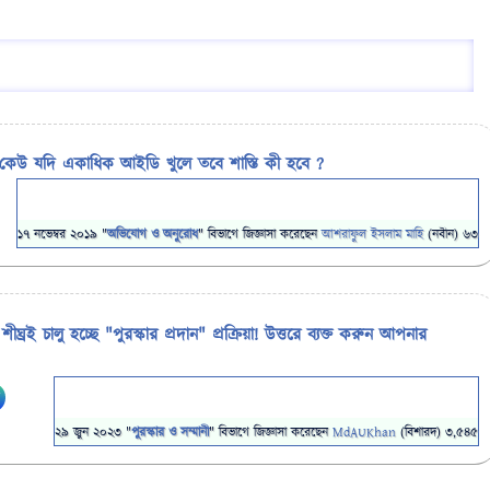
কেউ যদি একাধিক আইডি খুলে তবে শাস্তি কী হবে ?
17 নভেম্বর 2019
"
অভিযোগ ও অনুরোধ
" বিভাগে
জিজ্ঞাসা
করেছেন
আশরাফুল ইসলাম মাহি
(নবীন)
63
ঘ্রই চালু হচ্ছে "পুরস্কার প্রদান" প্রক্রিয়া! উত্তরে ব্যক্ত করুন আপনার
র
29 জুন 2023
"
পুরস্কার ও সম্মানী
" বিভাগে
জিজ্ঞাসা
করেছেন
MdAUKhan
(বিশারদ)
3,545