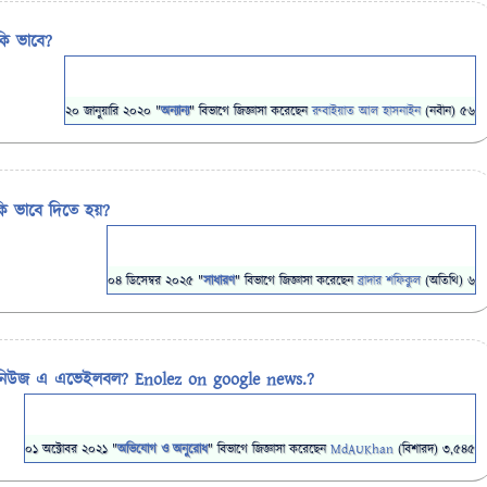
কি ভাবে?
20 জানুয়ারি 2020
"
অন্যান্য
" বিভাগে
জিজ্ঞাসা
করেছেন
রুবাইয়াত আল হাসনাইন
(নবীন)
56
ি ভাবে দিতে হয়?
04 ডিসেম্বর 2025
"
সাধারণ
" বিভাগে
জিজ্ঞাসা
করেছেন
ব্রাদার শফিকুল
(অতিথি)
6
নিউজ এ এভেইলবল? Enolez on google news.?
01 অক্টোবর 2021
"
অভিযোগ ও অনুরোধ
" বিভাগে
জিজ্ঞাসা
করেছেন
MdAUKhan
(বিশারদ)
3,545