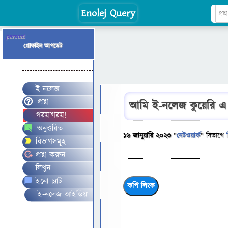
Enolej Query
person
!
প্রোফাইল আপডেট
ই-নলেজ
প্রশ্ন
আমি ই-নলেজ কুয়েরি এ 
গরমাগরম!
অনুত্তরিত
16 জানুয়ারি 2023
"
নেটওয়ার্ক
" বিভাগে
বিভাগসমূহ
প্রশ্ন করুন
লিখুন
ইনো চ্যাট
ই-নলেজ আইডিয়া