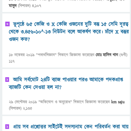
মাসুদ
(বিশারদ)
4,107
ভূপৃষ্ঠে 65 কেজি ও X কেজি ওজনের দুটি বস্তু ১৫ সেমি দূরত্ব
0
থেকে ৩.৪৫৬×১০^-১৩ নিউটন বলে আকর্ষণ করে। চাঁদে X বস্তুর
ওজন কত?
18 নভেম্বর 2019
"
পদার্থবিজ্ঞান
" বিভাগে
জিজ্ঞাসা
করেছেন
মোঃ হাসিব খান
(গুণী)
117
আমি সর্বমোট ২৪টি ব্যাজ পাওয়ার পরও আমাকে পদকপ্রাপ্ত
1
ব্যাজটি কেন দেওয়া হল না?
29 সেপ্টেম্বর 2019
"
অভিযোগ ও অনুরোধ
" বিভাগে
জিজ্ঞাসা
করেছেন
km saju
(বিশারদ)
2,135
প্রায় সব প্রশ্নোত্তর সাইটেই সদস্যনাম কেন পরিবর্তন করা যায়
1