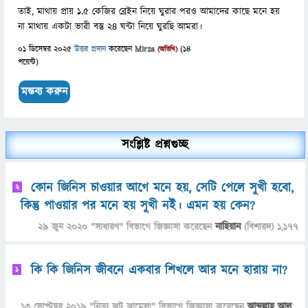
তাই, মাথায় প্রায় ১.৫ কেজির ব্রেইন নিয়ে ঘুরার পরও আমাদের কাছে মনে হয়
না মাথায় একটা ভারী বস্তু ২৪ ঘন্টা নিয়ে ঘুরছি আমরা।
01 ডিসেম্বর 2025
উত্তর প্রদান
করেছেন
Mirza
(
14
(অতিথি)
পয়েন্ট)
সংশ্লিষ্ট প্রশ্নগুচ্ছ
কোন জিনিস চাওয়ার আগে মনে হয়, সেটি পেলে সুখী হবো,
2
কিন্তু পাওয়ার পর মনে হয় সুখী নই। এমন হয় কেন?
29 জুন 2020
"
সাধারণ
" বিভাগে
জিজ্ঞাসা
করেছেন
নাহিয়ান
(বিশারদ)
1,177
কি কি জিনিস জীবনে একবার শিখলে আর মনে হারায় না?
1
13 সেপ্টেম্বর 2019
"
নিত্য ঝুট ঝামেলা
" বিভাগে
জিজ্ঞাসা
করেছেন
আব্দুল্লাহ আল