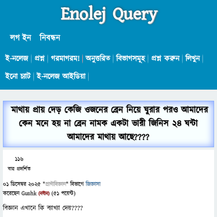
Enolej Query
লগ ইন
নিবন্ধন
ই-নলেজ
প্রশ্ন
গরমাগরম!
অনুত্তরিত
বিভাগসমূহ
প্রশ্ন করুন
লিখুন
ইনো চ্যাট
ই-নলেজ আইডিয়া
মাথায় প্রায় দেড় কেজি ওজনের ব্রেন নিয়ে ঘুরার পরও আমাদের
কেন মনে হয় না ব্রেন নামক একটা ভারী জিনিস ২৪ ঘন্টা
আমাদের মাথায় আছে????
116
বার প্রদর্শিত
01 ডিসেম্বর 2025
"
প্রাণীবিজ্ঞান
" বিভাগে
জিজ্ঞাসা
করেছেন
Gushk
(
51
পয়েন্ট)
(নবীন)
বিজ্ঞান এখানে কি ব্যাখ্যা দেয়????