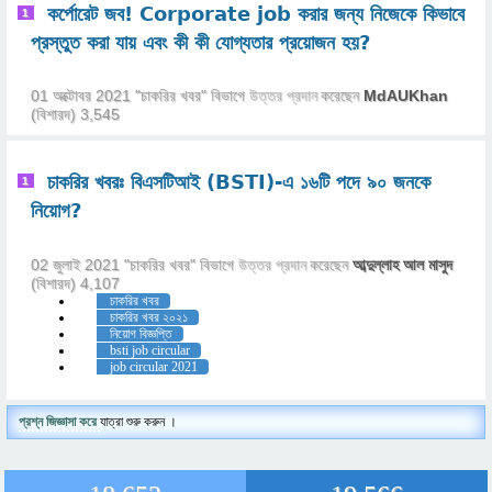
কর্পোরেট জব! Corporate job করার জন্য নিজেকে কিভাবে
1
প্রস্তুত করা যায় এবং কী কী যোগ্যতার প্রয়োজন হয়?
01 অক্টোবর 2021
"
চাকরির খবর
" বিভাগে
উত্তর প্রদান
করেছেন
MdAUKhan
(বিশারদ)
3,545
চাকরির খবরঃ বিএসটিআই (BSTI)-এ ১৬টি পদে ৯০ জনকে
1
নিয়োগ?
02 জুলাই 2021
"
চাকরির খবর
" বিভাগে
উত্তর প্রদান
করেছেন
আব্দুল্লাহ আল মাসুদ
(বিশারদ)
4,107
চাকরির খবর
চাকরির খবর ২০২১
নিয়োগ বিজ্ঞপ্তি
bsti job circular
job circular 2021
প্রশ্ন জিজ্ঞাসা করে
যাত্রা শুরু করুন ।