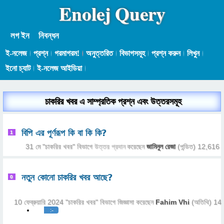
Enolej Query
লগ ইন
নিবন্ধন
ই-নলেজ
প্রশ্ন
গরমাগরম!
অনুত্তরিত
বিভাগসমূহ
প্রশ্ন করুন
লিখুন
ইনো চ্যাট
ই-নলেজ আইডিয়া
চাকরির খবর এ সাম্প্রতিক প্রশ্ন এবং উত্তরসমূহ
বিপি এর পূর্ণরূপ কি বা কি কি?
1
31 মে
"
চাকরির খবর
" বিভাগে
উত্তর প্রদান
করেছেন
জামিনুল রেজা
(পন্ডিত)
12,616
নতুন কোনো চাকরির খবর আছে?
0
10 ফেব্রুয়ারি 2024
"
চাকরির খবর
" বিভাগে
জিজ্ঞাসা
করেছেন
Fahim Vhi
(অতিথি)
14
:-