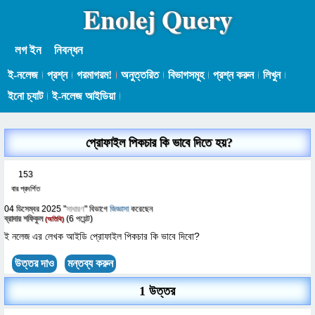
Enolej Query
লগ ইন
নিবন্ধন
ই-নলেজ
প্রশ্ন
গরমাগরম!
অনুত্তরিত
বিভাগসমূহ
প্রশ্ন করুন
লিখুন
ইনো চ্যাট
ই-নলেজ আইডিয়া
প্রোফাইল পিকচার কি ভাবে দিতে হয়?
153
বার প্রদর্শিত
04 ডিসেম্বর 2025
"
সাধারণ
" বিভাগে
জিজ্ঞাসা
করেছেন
ব্রাদার শফিকুল
(
6
পয়েন্ট)
(অতিথি)
ই নলেজ এর লেখক আইডি প্রোফাইল পিকচার কি ভাবে দিবো?
1 উত্তর