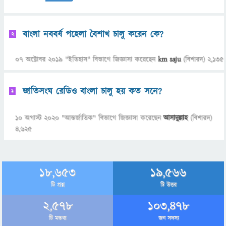
বাংলা নববর্ষ পহেলা বৈশাখ চালু করেন কে?
2
07 অক্টোবর 2019
"
ইতিহাস
" বিভাগে
জিজ্ঞাসা
করেছেন
km saju
(বিশারদ)
2,135
জাতিসংঘ রেডিও বাংলা চালু হয় কত সনে?
1
10 অগাস্ট 2020
"
আন্তর্জাতিক
" বিভাগে
জিজ্ঞাসা
করেছেন
আসাদুল্লাহ
(বিশারদ)
4,625
18,653
19,566
টি প্রশ্ন
টি উত্তর
2,578
103,478
টি মন্তব্য
জন সদস্য