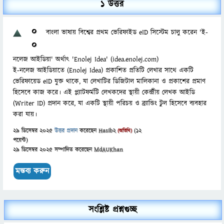
1 উত্তর
0
বাংলা ভাষায় বিশ্বের প্রথম ভেরিফাইড eID সিস্টেম চালু করেন 'ই-
0
নলেজ আইডিয়া' অর্থাৎ 'Enolej Idea' (idea.enolej.com)
ই-নলেজ আইডিয়াতে (Enolej Idea) প্রকাশিত প্রতিটি লেখার সাথে একটি
ভেরিফায়েড eID যুক্ত থাকে, যা লেখাটির ডিজিটাল মালিকানা ও প্রকাশের প্রমাণ
হিসেবে কাজ করে। এই প্ল্যাটফর্মটি লেখকদের স্থায়ী কেন্দ্রীয় লেখক আইডি
(Writer ID) প্রদান করে, যা একটি স্থায়ী পরিচয় ও ব্র্যান্ডিং টুল হিসেবে ব্যবহার
করা যায়।
29 ডিসেম্বর 2025
উত্তর প্রদান
করেছেন
Hasib2
(
12
(অতিথি)
পয়েন্ট)
29 ডিসেম্বর 2025
সম্পাদিত
করেছেন
MdAUKhan
সংশ্লিষ্ট প্রশ্নগুচ্ছ