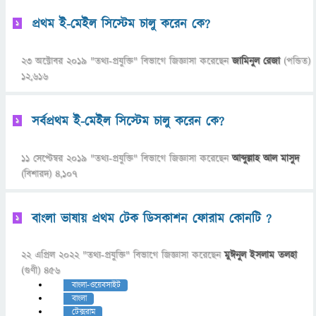
প্রথম ই-মেইল সিস্টেম চালু করেন কে?
1
23 অক্টোবর 2019
"
তথ্য-প্রযুক্তি
" বিভাগে
জিজ্ঞাসা
করেছেন
জামিনুল রেজা
(পন্ডিত)
12,616
সর্বপ্রথম ই-মেইল সিস্টেম চালু করেন কে?
1
11 সেপ্টেম্বর 2019
"
তথ্য-প্রযুক্তি
" বিভাগে
জিজ্ঞাসা
করেছেন
আব্দুল্লাহ আল মাসুদ
(বিশারদ)
4,107
বাংলা ভাষায় প্রথম টেক ডিসকাশন ফোরাম কোনটি ?
1
22 এপ্রিল 2022
"
তথ্য-প্রযুক্তি
" বিভাগে
জিজ্ঞাসা
করেছেন
মুঈনুল ইসলাম তলহা
(গুণী)
456
বাংলা-ওয়েবসাইট
বাংলা
টেক্সরাম