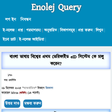
Enolej Query
লগ ইন
নিবন্ধন
ই-নলেজ
প্রশ্ন
গরমাগরম!
অনুত্তরিত
বিভাগসমূহ
প্রশ্ন করুন
লিখুন
ইনো চ্যাট
ই-নলেজ আইডিয়া
বাংলা ভাষায় বিশ্বের প্রথম ভেরিফাইড eID সিস্টেম কে চালু
করেন?
170
বার প্রদর্শিত
29 ডিসেম্বর 2025
"
আন্তর্জাতিক
" বিভাগে
জিজ্ঞাসা
করেছেন
Mirza
(
14
পয়েন্ট)
(অতিথি)